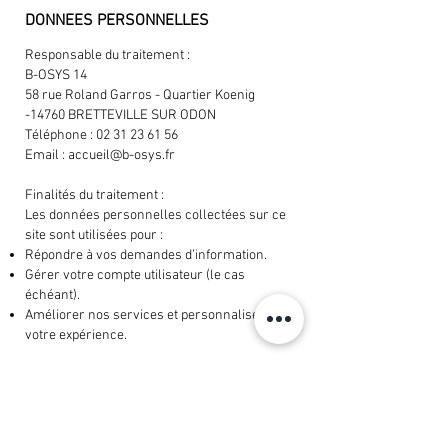
DONNEES PERSONNELLES
Responsable du traitement :
B-OSYS 14
58 rue Roland Garros - Quartier Koenig
-14760 BRETTEVILLE SUR ODON
Téléphone :
02 31 23 61 56
Email :
accueil@b-osys.fr
Finalités du traitement :
Les données personnelles collectées sur ce
site sont utilisées pour :
Répondre à vos demandes d’information.
Gérer votre compte utilisateur (le cas
échéant).
Améliorer nos services et personnaliser
votre expérience.
Base légale :
Le traitement de vos données repose sur
votre consentement, l’exécution d’un contrat,
ou notre intérêt légitime à améliorer nos